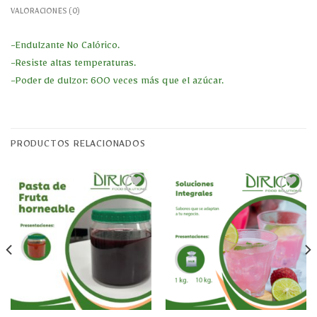
VALORACIONES (0)
-Endulzante No Calórico.
-Resiste altas temperaturas.
-Poder de dulzor: 600 veces más que el azúcar.
PRODUCTOS RELACIONADOS
Añadir
Añadir
a la
a la
lista
lista
de
de
deseos
deseos