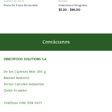
SABORES EN PASTA
BEBIDAS
Pasta De Fruta Horneable
Soluciones Integrales
Rango
$
5.20
-
$
96.00
de
precios:
desde
$5.20
hasta
$96.00
Contáctanos
DIRICOFOOD SOLUTIONS S.A
De los Cipreses N64-395 y
Manuel Ambrosi.
Sector Carcelén Industrial.
Quito-Ecuador
Teléfono: 096 308 5975