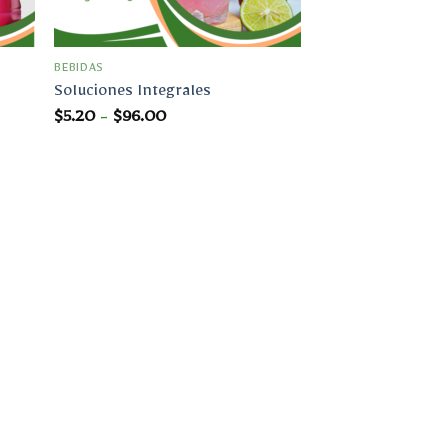
BEBIDAS
Soluciones Integrales
Rango
$
5.20
-
$
96.00
de
precios:
desde
$5.20
hasta
$96.00