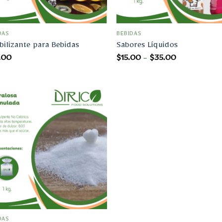
DAS
BEBIDAS
bilizante para Bebidas
Sabores Líquidos
Rango
.00
$
15.00
-
$
35.00
de
precios:
desde
$15.00
hasta
$35.00
Añadir
a la
lista
de
deseos
DAS