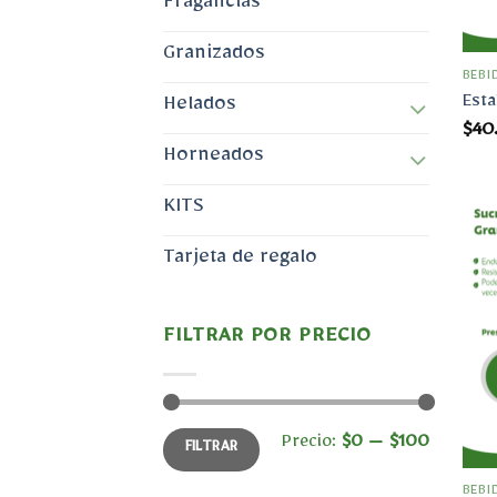
Fragancias
Granizados
BEBI
Esta
Helados
$
40
Horneados
KITS
Tarjeta de regalo
FILTRAR POR PRECIO
Precio
Precio
Precio:
$0
—
$100
FILTRAR
mínimo
máximo
BEBI