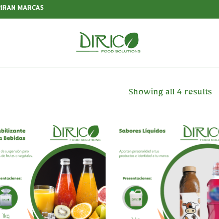
PIRAN MARCAS
Showing all 4 results
Añadir
Aña
a la
a 
lista
li
de
d
deseos
des