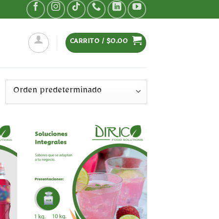
CARRITO /
$
0.00
dir
Añadir
la
a la
sta
lista
e
de
eos
deseos