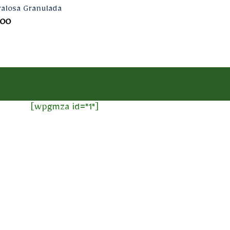
ralosa Granulada
.00
[wpgmza id="1"]