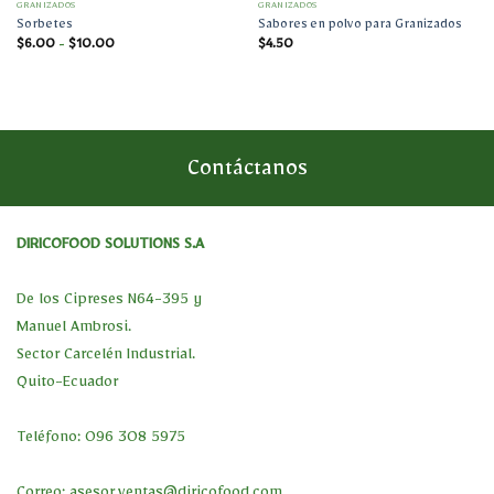
GRANIZADOS
GRANIZADOS
Sorbetes
Sabores en polvo para Granizados
Rango
$
6.00
-
$
10.00
$
4.50
de
precios:
desde
$6.00
hasta
$10.00
Contáctanos
DIRICOFOOD SOLUTIONS S.A
De los Cipreses N64-395 y
Manuel Ambrosi.
Sector Carcelén Industrial.
Quito-Ecuador
Teléfono: 096 308 5975