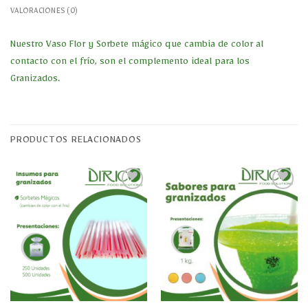
VALORACIONES (0)
Nuestro Vaso Flor y Sorbete mágico que cambia de color al
contacto con el frío, son el complemento ideal para los
Granizados.
PRODUCTOS RELACIONADOS
Añadir
Añadir
a la
a la
lista
lista
de
de
deseos
deseos