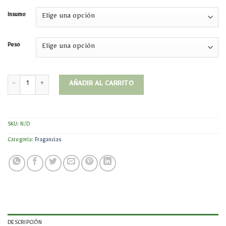
de
precios:
Insumo
desde
$3.75
Peso
hasta
$117.00
Insumos perfumería cantidad
AÑADIR AL CARRITO
SKU:
N/D
Categoría:
Fragancias
DESCRIPCIÓN