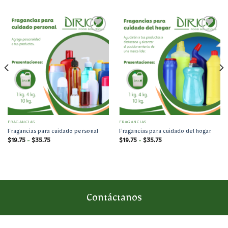
Añadir
Añadir
a la
a la
lista
lista
de
de
deseos
deseos
FRAGANCIAS
FRAGANCIAS
Fragancias para cuidado personal
Fragancias para cuidado del hogar
Rango
Rango
$
19.75
-
$
35.75
$
19.75
-
$
35.75
de
de
precios:
precios:
desde
desde
$19.75
$19.75
hasta
hasta
$35.75
$35.75
Contáctanos