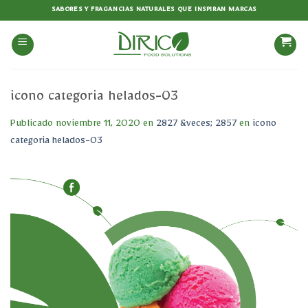
Saltar
SABORES Y FRAGANCIAS NATURALES QUE INSPIRAN MARCAS
al
contenido
icono categoria helados-03
Publicado
noviembre 11, 2020
en
2827 &veces; 2857
en
icono
categoria helados-03