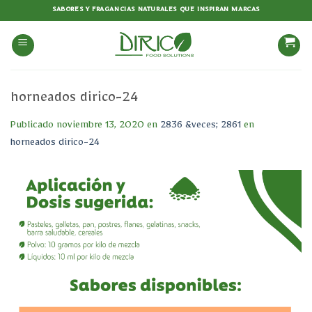
Saltar
SABORES Y FRAGANCIAS NATURALES QUE INSPIRAN MARCAS
al
contenido
horneados dirico-24
Publicado
noviembre 13, 2020
en
2836 &veces; 2861
en
horneados dirico-24