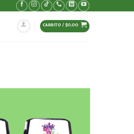
CARRITO /
$
0.00