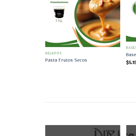
Añadir
a la
lista
de
deseos
BASE
HELADOS
Base
Pasta Frutos Secos
$
5.1