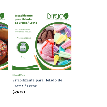
dir
Añadir
la
a la
ta
lista
e
de
eos
deseos
HELADOS
Estabilizante para Helado de
Crema / Leche
$
24.00