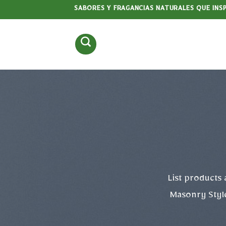
Saltar
SABORES Y FRAGANCIAS NATURALES QUE INS
al
contenido
List products 
Masonry Style