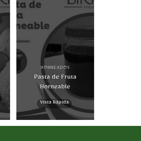
ir
Añadir
a
a la
ta
lista
e
de
eos
deseos
HORNEADOS
Pasta de Fruta
Horneable
Vista Rápida