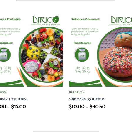
Añadir
Aña
a la
a 
lista
lis
de
d
deseos
des
DOS
HELADOS
res Frutales
Sabores gourmet
Rango
Rango
.00
-
$
14.00
$
10.00
-
$
30.50
de
de
precios:
precios:
desde
desde
$10.00
$10.00