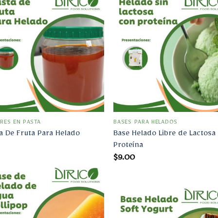
Añadir
Aña
a la
a 
lista
lis
de
d
deseos
des
RES EN PASTA
BASES PARA HELADOS
Base Helado Libre de Lactosa
a De Fruta Para Helado
Proteína
$
9.00
Añadir