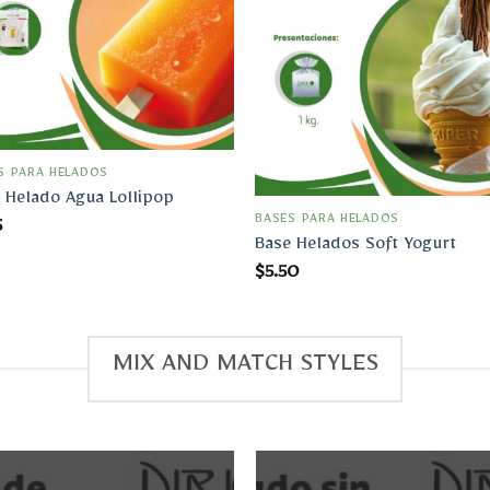
a la
lista
Aña
de
a 
deseos
lis
d
des
S PARA HELADOS
 Helado Agua Lollipop
BASES PARA HELADOS
5
Base Helados Soft Yogurt
$
5.50
MIX AND MATCH STYLES