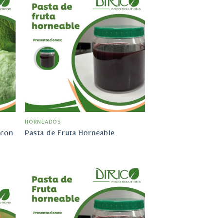
dir
Añadir
la
a la
ta
lista
e
de
eos
deseos
HORNEADOS
 con
Pasta de Fruta Horneable
Añadir