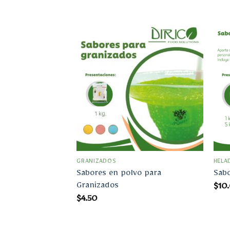
Añadir
Añadir
a la
a la
lista
lista
de
de
deseos
deseos
GRANIZADOS
HELA
Sabores en polvo para
Sabo
Granizados
Rango
$
10
de
$
4.50
precios:
desde
$6.00