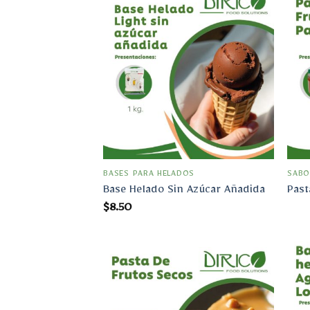
Añadir
a la
lista
de
deseos
BASES PARA HELADOS
SABO
Base Helado Sin Azúcar Añadida
Past
$
8.50