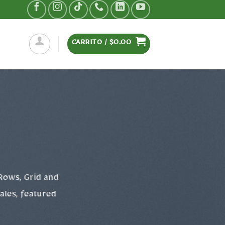
CARRITO /
$
0.00
 Rows, Grid and
ales, featured