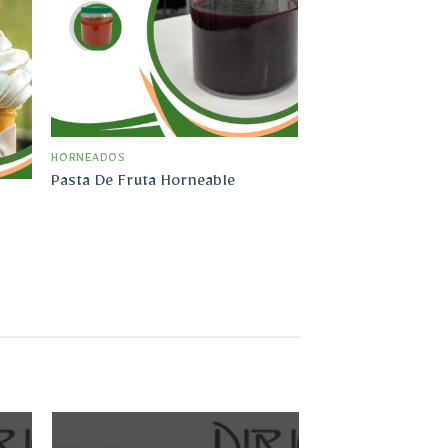
a la
lista
dir
de
la
deseos
ta
e
eos
HORNEADOS
Pasta De Fruta Horneable