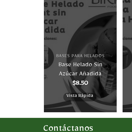
Añadir
Añadir
a la
a la
lista
lista
de
de
deseos
deseos
RA HELADOS
BASES PARA HELADOS
lados Soft
Base Helado Sin
gurt
Azúcar Añadida
5.50
$
8.50
 Rápida
Vista Rápida
Contáctanos