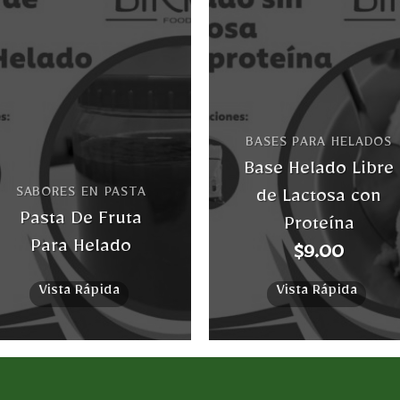
Añadir
Añad
a la
a l
lista
lis
de
d
BASES PARA HELADOS
deseos
des
Base Helado Libre
SABORES EN PASTA
de Lactosa con
Pasta De Fruta
Proteína
Para Helado
$
9.00
Vista Rápida
Vista Rápida