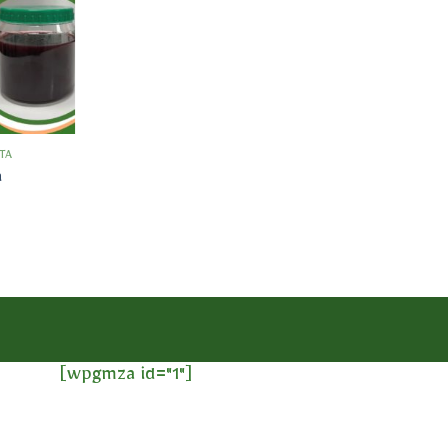
Añadir
a la
lista
de
deseos
TA
a
[wpgmza id="1"]