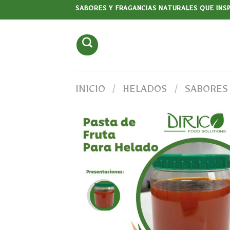
Saltar
SABORES Y FRAGANCIAS NATURALES QUE INS
al
contenido
INICIO
/
HELADOS
/
SABORES
Añadir
a la
lista
de
deseos