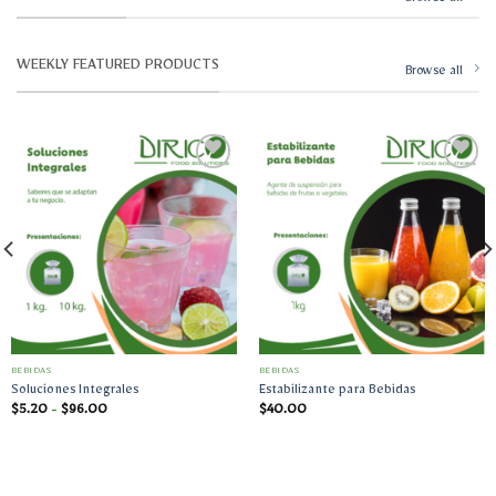
Browse all
hasta
hasta
$35.00
$96.00
WEEKLY FEATURED PRODUCTS
Browse all
Añadir
Añadir
a la
a la
lista
lista
de
de
deseos
deseos
BEBIDAS
BEBIDAS
Soluciones Integrales
Estabilizante para Bebidas
Rango
$
5.20
-
$
96.00
$
40.00
de
precios:
desde
$5.20
hasta