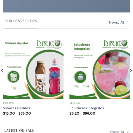
OUR BESTSELLERS
Browse All
Añadir
Añadir
a la
a la
lista
lista
de
de
deseos
deseos
BEBIDAS
BEBIDAS
Sabores Líquidos
Soluciones Integrales
Rango
Rango
$
15.00
-
$
35.00
$
5.20
-
$
96.00
de
de
precios:
precios:
desde
desde
$15.00
$5.20
LATEST ON SALE