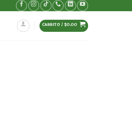
CARRITO /
$
0.00