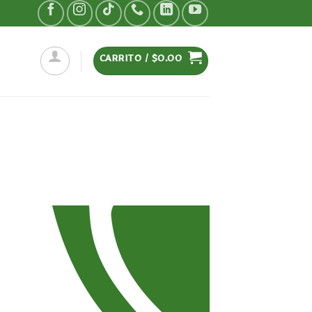
CARRITO /
$
0.00