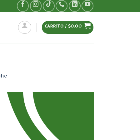
CARRITO /
$
0.00
che