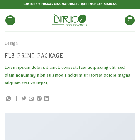
Saltar
SABORES Y FRAGANCIAS NATURALES QUE INSPIRAN MARCAS
al
contenido
Design
FL3 PRINT PACKAGE
Lorem ipsum dolor sit amet, consectetuer adipiscing elit, sed
diam nonummy nibh euismod tincidunt ut laoreet dolore magna
aliquam erat volutpat.