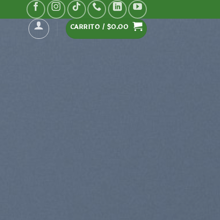
CARRITO /
$
0.00