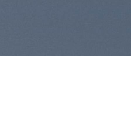
[wpgmza id="1"]