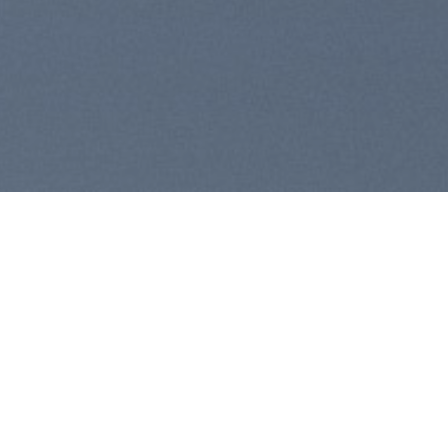
Contáctanos
DIRICOFOOD SOLUTIONS S.A
De los Cipreses N64-395 y
Manuel Ambrosi.
Sector Carcelén Industrial.