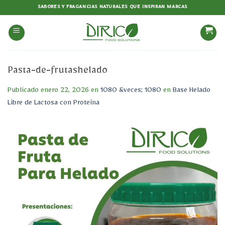
Saltar
SABORES Y FRAGANCIAS NATURALES QUE INSPIRAN MARCAS
al
contenido
Pasta-de-frutashelado
Publicado
enero 22, 2026
en
1080 &veces; 1080
en
Base Helado
Libre de Lactosa con Proteína