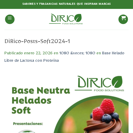
Saltar
SABORES Y FRAGANCIAS NATURALES QUE INSPIRAN MARCAS
al
contenido
DiRico-Posts-Soft2024-1
Publicado
enero 22, 2026
en
1080 &veces; 1080
en
Base Helado
Libre de Lactosa con Proteína