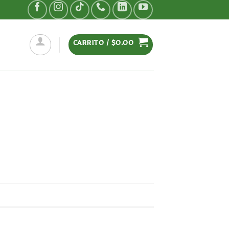
CARRITO /
$
0.00