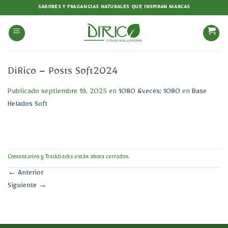
Saltar
SABORES Y FRAGANCIAS NATURALES QUE INSPIRAN MARCAS
al
contenido
DiRico – Posts Soft2024
Publicado
septiembre 19, 2025
en
1080 &veces; 1080
en
Base
Helados Soft
Comentarios y Trackbacks están ahora cerrados.
←
Anterior
Siguiente
→